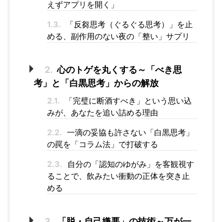
えずアプリを開く」
1.3.
「反芻思考（ぐるぐる思考）」を止
める、副作用のない夜の「整い」サプリ
2.
心のトゲを丸くする～「べき思
考」と「白黒思考」からの解放
2.1.
「完璧に断酒すべき」という思い込
みが、あなたを追い詰める理由
2.2.
一滴の妥協も許さない「白黒思考」
の罠を「コラム法」で打破する
2.3.
自分の「認知のゆがみ」を客観視す
ることで、飲みたい衝動の正体を突き止
める
3.
「脱・自己嫌悪」の技術～万が一