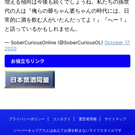
増える傾向は今後も続くでしょうね。私たちの孫世
代の人は『俺らの爺ちゃん婆ちゃんの時代には、日
常的に酒を飲む人がいたんだってよ！』『へー！』
と語っているかもしれません。
— SoberCuriousOnline (@SoberCuriousOL)
October 17,
2020
お役立ちリンク
プライバシーポリシー
コンタクト
運営者情報
サイトマップ
ソーバーキュリアスとはあえてお酒を飲まないライフスタイルです